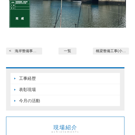
< 海岸整備事業 幡豆地区 北...
一覧
橋梁整備工事(小焼野橋BR-... >
工事経歴
表彰現場
今月の活動
現場紹介
achievements